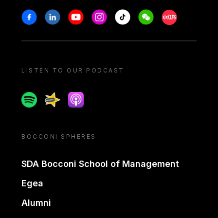
Stay in touch
Facebook
Linkedin
Youtube
Instagram
Tiktok
Weechat
Xiaohongshu/
LISTEN TO OUR PODCAST
Spotify
Spreaker
Apple podcast
BOCCONI SPHERES
SDA Bocconi School of Management
Egea
Alumni