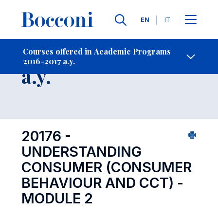
Languages
EN
IT
Contact Us
-
Course 2016-2017
Courses offered in Academic Programs
2016-2017 a.y.
Open s
a.y.
20176 -
UNDERSTANDING
CONSUMER (CONSUMER
BEHAVIOUR AND CCT) -
MODULE 2