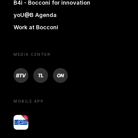
B4i - Bocconi for innovation
yoU@B Agenda
Work at Bocconi
MEDIA CENTER
BTV
TL
ON
MOBILE APP
yoU@B