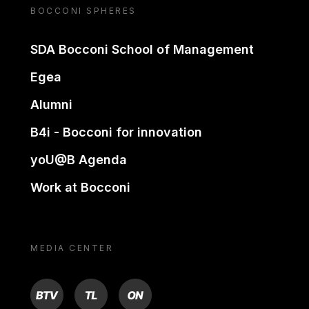
BOCCONI SPHERES
SDA Bocconi School of Management
Egea
Alumni
B4i - Bocconi for innovation
yoU@B Agenda
Work at Bocconi
MEDIA CENTER
BTV
TL
ON