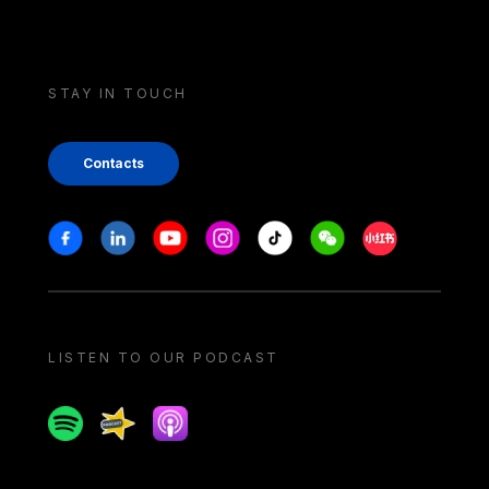
STAY IN TOUCH
Contacts
Stay in touch
Facebook
Linkedin
Youtube
Instagram
Tiktok
Weechat
Xiaohongshu/
LISTEN TO OUR PODCAST
Spotify
Spreaker
Apple podcast