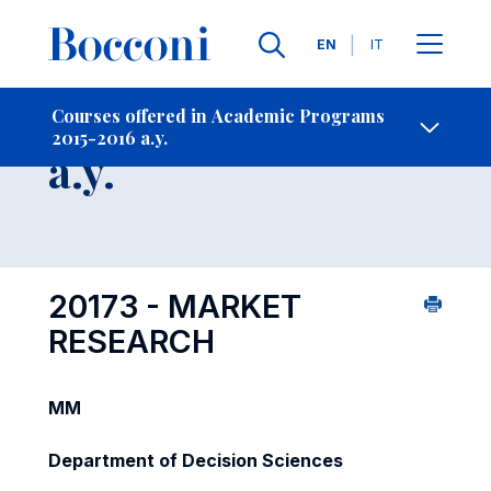
Languages
EN
IT
Contact Us
-
Course 2015-2016
Courses offered in Academic Programs
2015-2016 a.y.
Open s
a.y.
20173 - MARKET
RESEARCH
MM
Department of Decision Sciences