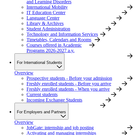
and Learning Disorders
International Mobility
IT Education Center
Language Center
Library & Archives
Student Administration
Technology and Information Services
Timetables, Calendars and Rooms
Courses offered in Academic
Programs 2026-2027 a.y.
For International Students
Overview
Prospective students - Before your admission
Freshly enrolled students - Before you arrive
Freshly enrolled students - When you arrive
Current students
Incoming Exchange Students
For Employers and Partners
Overview
JobGate: internship and job posting
Activating and managing internships