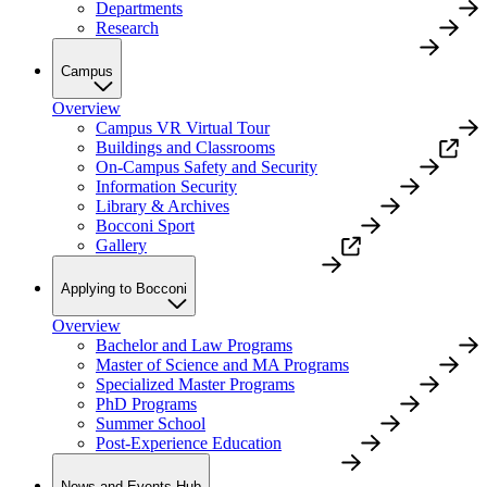
Departments
Research
Campus
Overview
Campus VR Virtual Tour
Buildings and Classrooms
On-Campus Safety and Security
Information Security
Library & Archives
Bocconi Sport
Gallery
Applying to Bocconi
Overview
Bachelor and Law Programs
Master of Science and MA Programs
Specialized Master Programs
PhD Programs
Summer School
Post-Experience Education
News and Events Hub