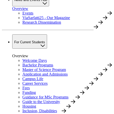
Overview
Events
ViaSarfatti25 - Our Magazine
Research Dissemination
For Current Students
Overview
Welcome Days
Bachelor Programs
Master of Science Program
Application and Admissions
Campus Life
Career Services
Fees
Funding
Guidance for MSc Programs
Guide to the University
Housing
Inclusion, Disabilities