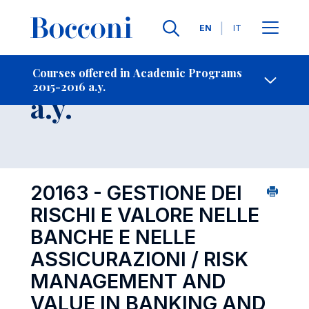
Languages
EN
IT
Contact Us
-
Course 2015-2016
Courses offered in Academic Programs
2015-2016 a.y.
Open s
a.y.
20163 - GESTIONE DEI
RISCHI E VALORE NELLE
BANCHE E NELLE
ASSICURAZIONI / RISK
MANAGEMENT AND
VALUE IN BANKING AND