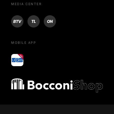
MEDIA CENTER
BTV
TL
ON
MOBILE APP
yoU@B
Bocconi shop