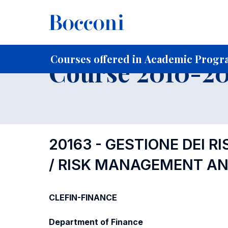
-
Home
For current Students
Course profiles
Course po
Courses offered in Academic Progra
Course 2010-201
20163 - GESTIONE DEI R
/ RISK MANAGEMENT AN
CLEFIN-FINANCE
Department of Finance