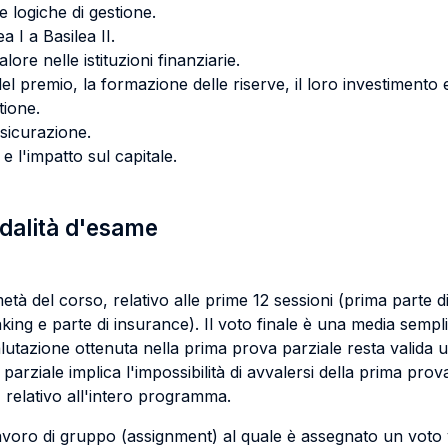
 e logiche di gestione.
 I a Basilea II.
lore nelle istituzioni finanziarie.
l premio, la formazione delle riserve, il loro investimento e 
tione.
ssicurazione.
 e l'impatto sul capitale.
odalità d'esame
à del corso, relativo alle prime 12 sessioni (prima parte di b
nking e parte di insurance). Il voto finale è una media semp
lutazione ottenuta nella prima prova parziale resta valida 
arziale implica l'impossibilità di avvalersi della prima pro
, relativo all'intero programma.
n lavoro di gruppo (assignment) al quale è assegnato un voto