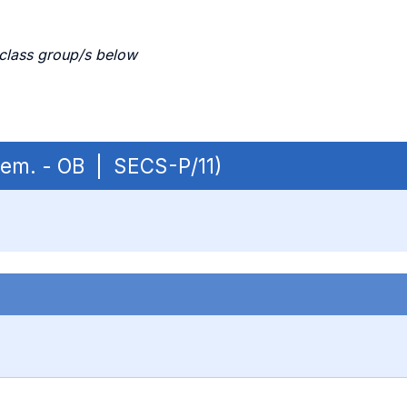
 class group/s below
 sem. - OB | SECS-P/11)