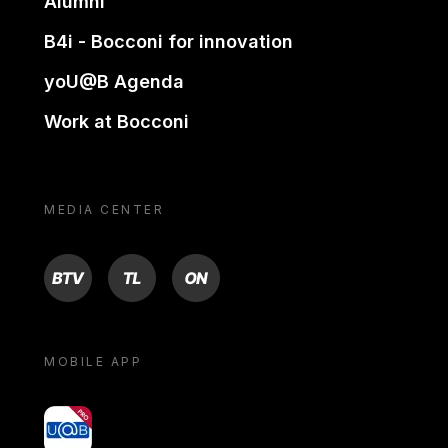
Alumni
B4i - Bocconi for innovation
yoU@B Agenda
Work at Bocconi
MEDIA CENTER
BTV
TL
ON
MOBILE APP
yoU@B