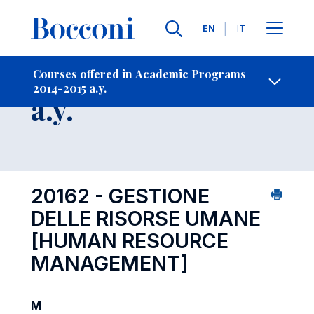
Languages
EN
IT
Contact Us
-
Course 2014-2015
Courses offered in Academic Programs
2014-2015 a.y.
Open s
a.y.
20162 - GESTIONE
DELLE RISORSE UMANE
[HUMAN RESOURCE
MANAGEMENT]
M