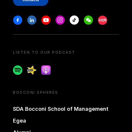
Stay in touch
Facebook
Linkedin
Youtube
Instagram
Tiktok
Weechat
Xiaohongshu/
LISTEN TO OUR PODCAST
Spotify
Spreaker
Apple podcast
BOCCONI SPHERES
SDA Bocconi School of Management
Egea