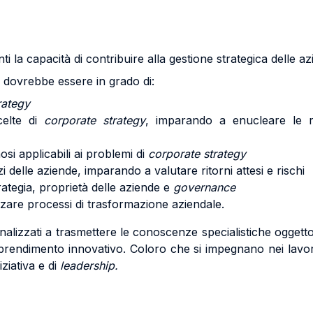
ti la capacità di contribuire alla gestione strategica delle a
e dovrebbe essere in grado di:
rategy
celte di
corporate strategy
, imparando a enucleare le re
nosi applicabili ai problemi di
corporate strategy
izi delle aziende, imparando a valutare ritorni attesi e rischi
ategia, proprietà delle aziende e
governance
zzare processi di trasformazione aziendale.
i finalizzati a trasmettere le conoscenze specialistiche ogget
 apprendimento innovativo. Coloro che si impegnano nei la
iziativa e di
leadership.