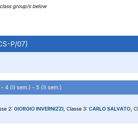
 class group/s below
ECS-P/07)
) -
4 (II sem.) -
5 (II sem.)
sse 2:
GIORGIO INVERNIZZI
, Classe 3:
CARLO SALVATO
, C