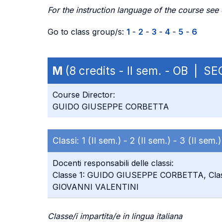
For the instruction language of the course see
Go to class group/s:
1
-
2
-
3
-
4
-
5
-
6
M
(8 credits - II sem. - OB | S
Course Director:
GUIDO GIUSEPPE CORBETTA
Classi:
1 (II sem.) -
2 (II sem.) -
3 (II sem.
Docenti responsabili delle classi:
Classe 1: GUIDO GIUSEPPE CORBETTA, Cla
GIOVANNI VALENTINI
Classe/i impartita/e in lingua italiana