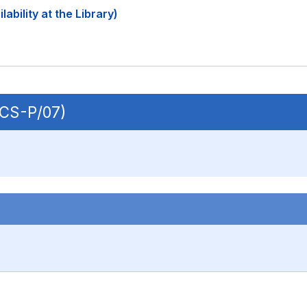
ability at the Library)
ECS-P/07)