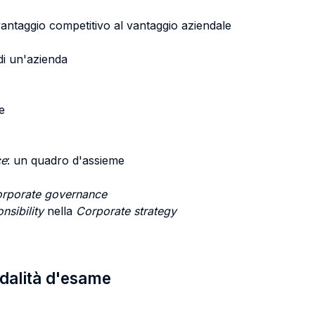
 vantaggio competitivo al vantaggio aziendale
di un'azienda
e
ce
: un quadro d'assieme
orporate governance
nsibility
nella
Corporate strategy
odalità d'esame