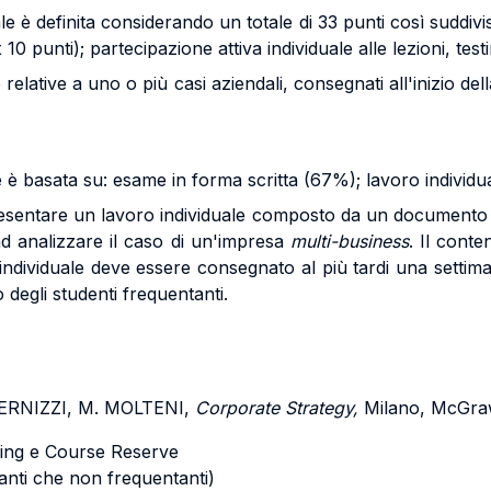
ale è definita considerando un totale di 33 punti così suddivi
10 punti); partecipazione attiva individuale alle lezioni, tes
relative a uno o più casi aziendali, consegnati all'inizio del
e è basata su: esame in forma scritta (67%); lavoro individu
i presentare un lavoro individuale composto da un docume
ad analizzare il caso di un'impresa
multi-business
. Il cont
individuale deve essere consegnato al più tardi una settima
 degli studenti frequentanti.
VERNIZZI, M. MOLTENI,
Corporate Strategy,
Milano, McGraw
rning e Course Reserve
tanti che non frequentanti)