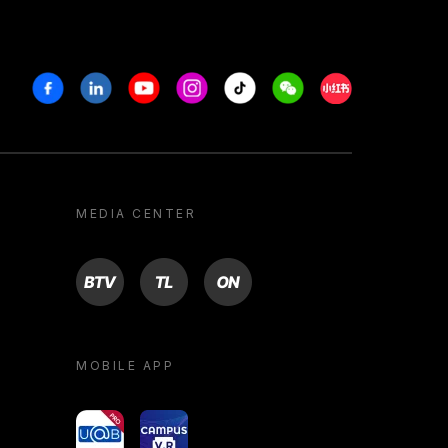
Facebook
Linkedin
Youtube
Instagram
Tiktok
Weechat
Xiaohongshu/R
MEDIA CENTER
BTV
TL
ON
MOBILE APP
yoU@B
Campus VR