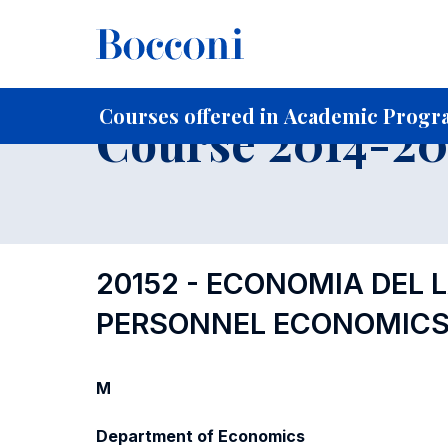
-
Home
For current Students
Course profiles
Course po
Courses offered in Academic Progra
Course 2014-201
20152 - ECONOMIA DEL 
PERSONNEL ECONOMICS
M
Department of Economics