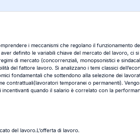
 comprendere i meccanismi che regolano il funzionamento del 
ver definito le variabili chiave del mercato del lavoro, ci s
 regimi di mercato (concorrenziali, monopsonistici e sindacali
lità del fattore lavoro. Si analizzano i temi classici dell’ec
mici fondamentali che sottendono alla selezione dei lavorator
orme contrattuali(lavoratori temporanei o permanenti). Vengono
ncentivanti quando il salario è correlato con la performance
cato del lavoro.L’offerta di lavoro.