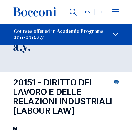
Languages
EN
IT
Contact Us
-
Course 2011-2012
Courses offered in Academic Programs
2011-2012 a.y.
Open s
a.y.
20151 - DIRITTO DEL
LAVORO E DELLE
RELAZIONI INDUSTRIALI
[LABOUR LAW]
M