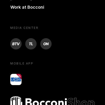
Work at Bocconi
MEDIA CENTER
BTV
TL
ON
MOBILE APP
yoU@B
Bocconi shop