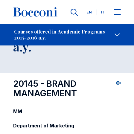
Languages
EN
IT
Contact Us
-
Course 2015-2016
Courses offered in Academic Programs
2015-2016 a.y.
Open s
a.y.
20145 - BRAND
MANAGEMENT
MM
Department of Marketing