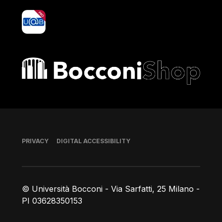
yoU@B
Bocconi shop
Footer
PRIVACY
DIGITAL ACCESSIBILITY
© Università Bocconi - Via Sarfatti, 25 Milano -
PI 03628350153