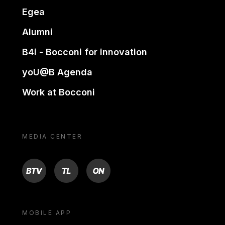
Egea
Alumni
B4i - Bocconi for innovation
yoU@B Agenda
Work at Bocconi
MEDIA CENTER
BTV
TL
ON
MOBILE APP