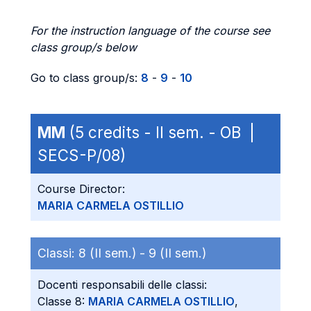
For the instruction language of the course see
class group/s below
Go to class group/s:
8
-
9
-
10
MM
(5 credits - II sem. - OB |
SECS-P/08)
Course Director:
MARIA CARMELA OSTILLIO
Classi:
8 (II sem.) -
9 (II sem.)
Docenti responsabili delle classi:
Classe 8:
MARIA CARMELA OSTILLIO
,