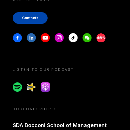
Contacts
Stay in touch
Facebook
Linkedin
Youtube
Instagram
Tiktok
Weechat
Xiaohongshu/
LISTEN TO OUR PODCAST
Spotify
Spreaker
Apple podcast
BOCCONI SPHERES
SDA Bocconi School of Management