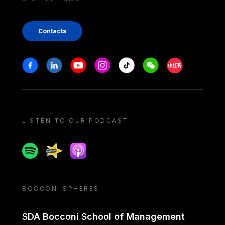
Contacts
Stay in touch
Facebook
Linkedin
Youtube
Instagram
Tiktok
Weechat
Xiaohongshu/
LISTEN TO OUR PODCAST
Spotify
Spreaker
Apple podcast
BOCCONI SPHERES
SDA Bocconi School of Management