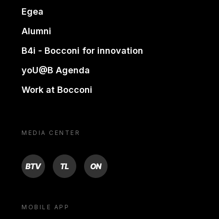
Egea
Alumni
B4i - Bocconi for innovation
yoU@B Agenda
Work at Bocconi
MEDIA CENTER
BTV
TL
ON
MOBILE APP