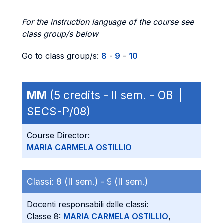
For the instruction language of the course see
class group/s below
Go to class group/s:
8
-
9
-
10
MM
(5 credits - II sem. - OB |
SECS-P/08)
Course Director:
MARIA CARMELA OSTILLIO
Classi:
8 (II sem.) -
9 (II sem.)
Docenti responsabili delle classi:
Classe 8:
MARIA CARMELA OSTILLIO
,