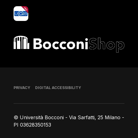
yoU@B
Bocconi shop
Footer
PRIVACY
DIGITAL ACCESSIBILITY
© Università Bocconi - Via Sarfatti, 25 Milano -
PI 03628350153