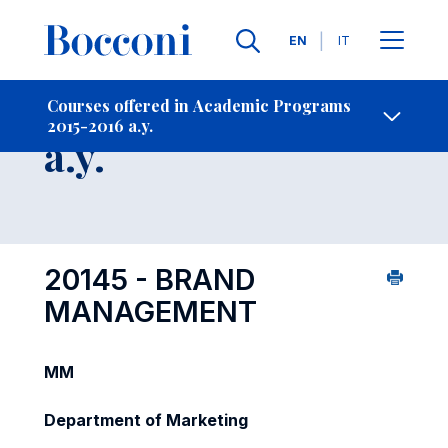
Languages
EN
IT
Contact Us
-
Course 2015-2016
Courses offered in Academic Programs
2015-2016 a.y.
Open s
a.y.
20145 - BRAND
MANAGEMENT
MM
Department of Marketing