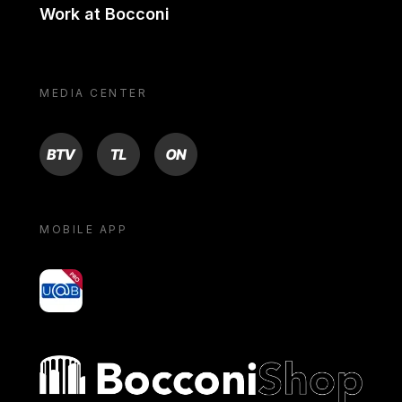
Work at Bocconi
MEDIA CENTER
BTV
TL
ON
MOBILE APP
yoU@B
Bocconi shop