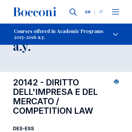
Languages
EN
IT
Contact Us
-
Course 2015-2016
Courses offered in Academic Programs
2015-2016 a.y.
Open s
a.y.
20142 - DIRITTO
DELL'IMPRESA E DEL
MERCATO /
COMPETITION LAW
DES-ESS