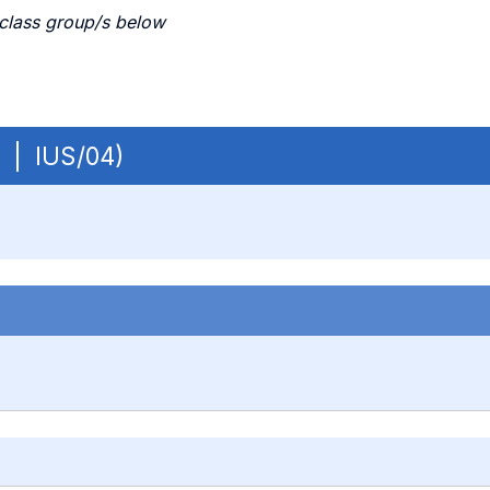
 class group/s below
B | IUS/04)