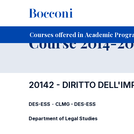
-
Home
For current Students
Course profiles
Course po
Courses offered in Academic Progra
Course 2014-201
20142 - DIRITTO DELL'
DES-ESS
-
CLMG - DES-ESS
Department of Legal Studies