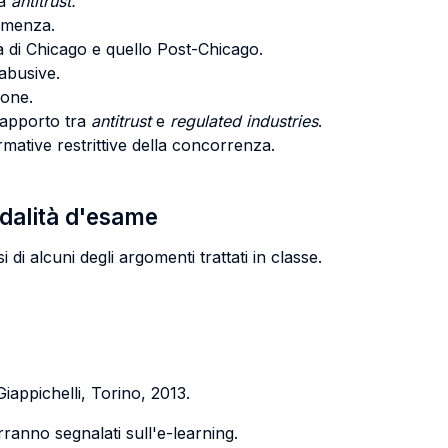
tà
antitrust.
lemenza.
la di Chicago e quello Post-Chicago.
abusive.
ione.
l rapporto tra
antitrust
e
regulated industries
.
ative restrittive della concorrenza.
odalità d'esame
 di alcuni degli argomenti trattati in classe.
Giappichelli, Torino, 2013.
verranno segnalati sull'e-learning.