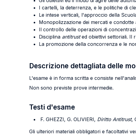
Gli obiettivi ed il modo di agire delle autori
I cartelli, la deterrenza, e le politiche di c
Le intese verticali, l'approccio della Scuo
Monopolizzazione dei mercati e condotte 
Il controllo delle operazioni di concentraz
Disciplina
antitrust
ed obiettivi settoriali. I
La promozione della concorrenza e le norm
Descrizione dettagliata delle m
L'esame è in forma scritta e consiste nell'analisi
Non sono previste prove intermedie.
Testi d'esame
F. GHEZZI, G. OLIVIERI,
Diritto Antitrust
, 
Gli ulteriori materiali obbligatori e facoltativi 