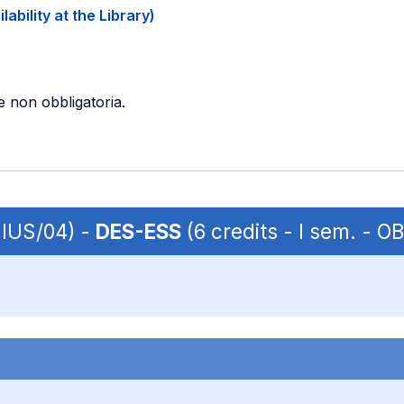
ability at the Library)
 non obbligatoria.
 IUS/04) -
DES-ESS
(6 credits - I sem. - O