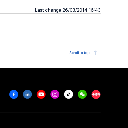
Last change 26/03/2014 16:43
Scroll to top
Facebook
Linkedin
Youtube
Instagram
Tiktok
Weechat
Xiaohongshu/R