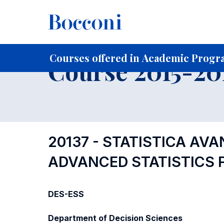
-
Home
For current Students
Course profiles
Course po
Courses offered in Academic Progra
Course 2015-201
20137 - STATISTICA AVA
ADVANCED STATISTICS 
DES-ESS
Department of Decision Sciences