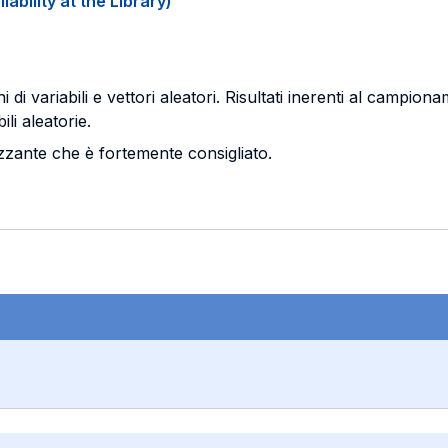
ability at the Library)
ni di variabili e vettori aleatori. Risultati inerenti al camp
li aleatorie.
zante che è fortemente consigliato.