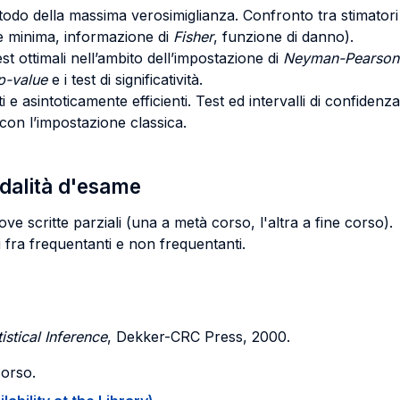
o della massima verosimiglianza. Confronto tra stimatori e r
e minima, informazione di
Fisher
, funzione di danno).
test ottimali nell’ambito dell’impostazione di
Neyman-Pearso
p-value
e i test di significatività.
i e asintoticamente efficienti. Test ed intervalli di confidenza
con l’impostazione classica.
odalità d'esame
ove scritte parziali (una a metà corso, l'altra a fine corso).
 fra frequentanti e non frequentanti.
istical Inference
, Dekker-CRC Press, 2000.
corso.