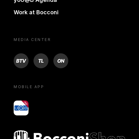
Work at Bocconi
MEDIA CENTER
BTV
TL
ON
MOBILE APP
yoU@B
Bocconi shop