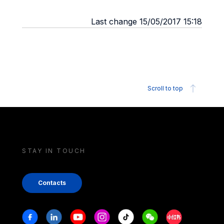
Last change 15/05/2017 15:18
Scroll to top
STAY IN TOUCH
Contacts
Stay in touch
Facebook
Linkedin
Youtube
Instagram
Tiktok
Weechat
Xiaohongshu/