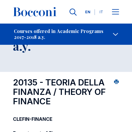
Languages
EN
IT
Contact Us
-
Course 2017-2018
Courses offered in Academic Programs
2017-2018 a.y.
Open s
a.y.
20135 - TEORIA DELLA
FINANZA / THEORY OF
FINANCE
CLEFIN-FINANCE