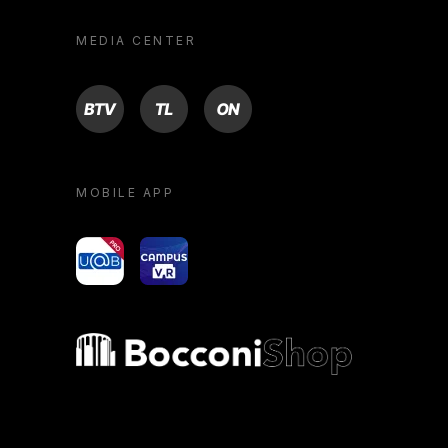
MEDIA CENTER
BTV
TL
ON
MOBILE APP
yoU@B
Campus VR
Bocconi shop