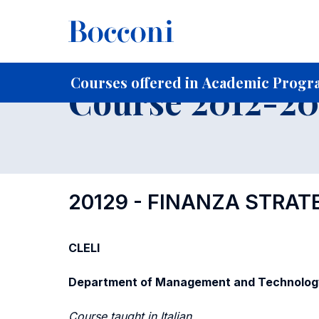
-
Home
For current Students
Course profiles
Course po
Courses offered in Academic Progra
Course 2012-201
20129 - FINANZA STRAT
CLELI
Department of Management and Technolog
Course taught in Italian