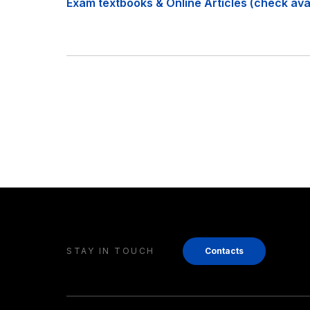
Exam textbooks & Online Articles (check avail
STAY IN TOUCH
Contacts