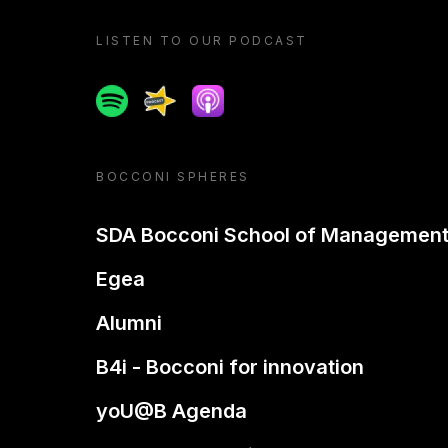
LISTEN TO OUR PODCAST
Spotify
Spreaker
Apple podcast
BOCCONI SPHERES
SDA Bocconi School of Managemen
Egea
Alumni
B4i - Bocconi for innovation
yoU@B Agenda