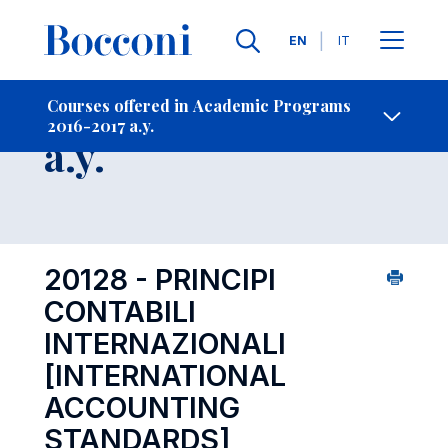
Languages
EN
IT
Contact Us
-
Course 2016-2017
Courses offered in Academic Programs
2016-2017 a.y.
Open s
a.y.
20128 - PRINCIPI
CONTABILI
INTERNAZIONALI
[INTERNATIONAL
ACCOUNTING
STANDARDS]