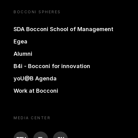
BOCCONI SPHERES
SDA Bocconi School of Management
Egea
Alumni
B4i - Bocconi for innovation
yoU@B Agenda
Work at Bocconi
MEDIA CENTER
BTV
TL
ON