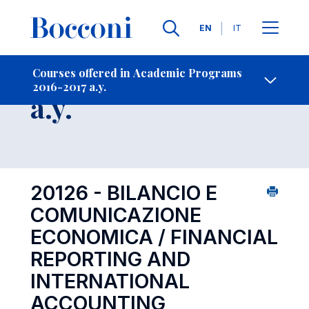
Languages
EN
IT
Contact Us
-
Course 2016-2017
Courses offered in Academic Programs
2016-2017 a.y.
Open s
a.y.
20126 - BILANCIO E
COMUNICAZIONE
ECONOMICA / FINANCIAL
REPORTING AND
INTERNATIONAL
ACCOUNTING