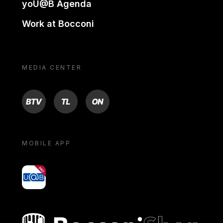
yoU@B Agenda
Work at Bocconi
MEDIA CENTER
BTV
TL
ON
MOBILE APP
yoU@B
Bocconi shop