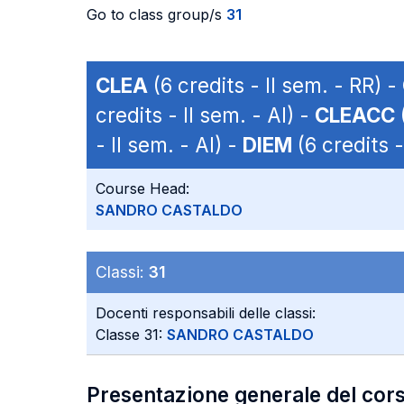
Go to class group/s
31
CLEA
(6 credits - II sem. - RR) -
credits - II sem. - AI) -
CLEACC
(
- II sem. - AI) -
DIEM
(6 credits -
Course Head:
SANDRO CASTALDO
Classi:
31
Docenti responsabili delle classi:
Classe 31:
SANDRO CASTALDO
Presentazione generale del cor