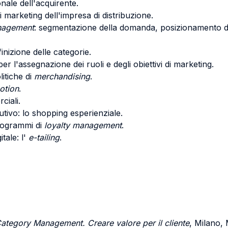
onale dell'acquirente.
marketing dell'impresa di distribuzione.
nagement
: segmentazione della domanda, posizionamento de
inizione delle categorie.
r l'assegnazione dei ruoli e degli obiettivi di marketing.
litiche di
merchandising
.
otion
.
rciali.
tivo: lo shopping esperienziale.
 programmi di
loyalty management
.
tale: l'
e-tailing
.
ategory Management. Creare valore per il cliente
, Milano, 