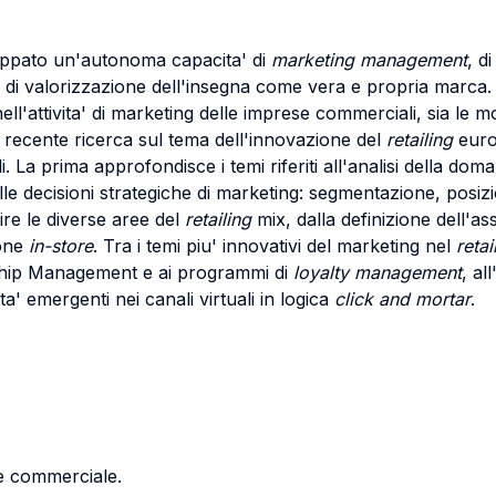
luppato un'autonoma capacita' di
marketing management
, d
 e di valorizzazione dell'insegna come vera e propria marca. 
ell'attivita' di marketing delle imprese commerciali, sia le m
na recente ricerca sul tema dell'innovazione del
retailing
euro
li. La prima approfondisce i temi riferiti all'analisi della d
le decisioni strategiche di marketing: segmentazione, posizi
ire le diverse aree del
retailing
mix, dalla definizione dell'a
ione
in-store
. Tra i temi piu' innovativi del marketing nel
retai
hip Management e ai programmi di
loyalty management
, al
' emergenti nei canali virtuali in logica
click and mortar
.
re commerciale.