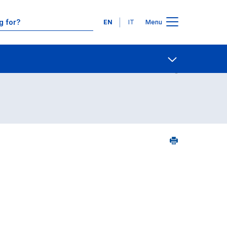
Languages
EN
IT
Menu
Contact Us
Open share