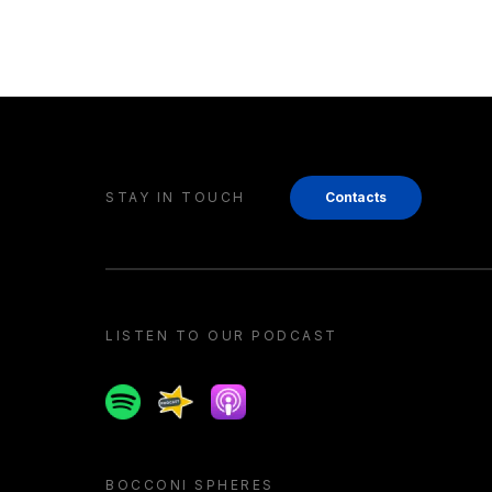
STAY IN TOUCH
Contacts
LISTEN TO OUR PODCAST
Spotify
Spreaker
Apple podcast
BOCCONI SPHERES