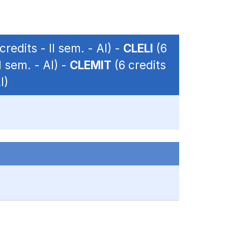
credits - II sem. - AI) -
CLELI
(6
I sem. - AI) -
CLEMIT
(6 credits
I)