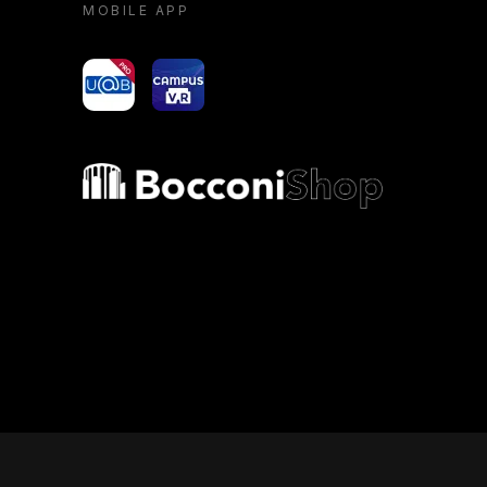
MOBILE APP
yoU@B
Campus VR
Bocconi shop