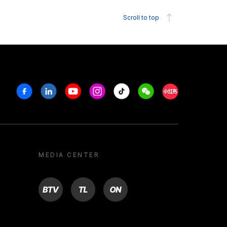
Scroll to top
Facebook
Linkedin
Youtube
Instagram
Tiktok
Weechat
Xiaohongshu/R
MEDIA CENTER
BTV
TL
ON