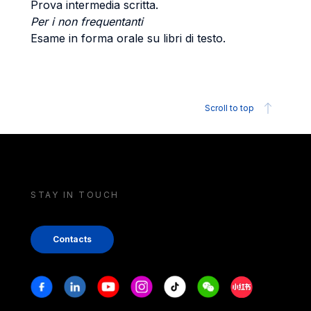
Prova intermedia scritta.
Per i non frequentanti
Esame in forma orale su libri di testo.
Scroll to top
STAY IN TOUCH
Contacts
Stay in touch
Facebook
Linkedin
Youtube
Instagram
Tiktok
Weechat
Xiaohongshu/