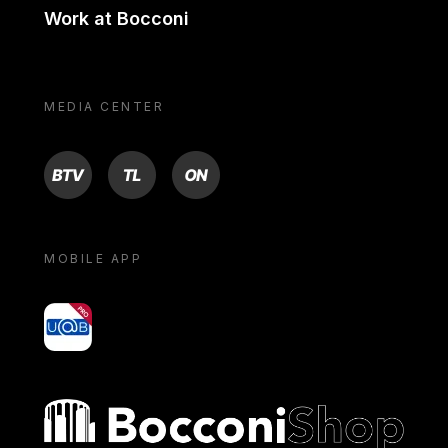
Work at Bocconi
MEDIA CENTER
BTV
TL
ON
MOBILE APP
yoU@B
Bocconi shop