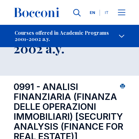
Languages
EN
IT
Contact Us
-
Course 2001-
Courses offered in Academic Programs
2001-2002 a.y.
Open s
2002 a.y.
0991 - ANALISI
FINANZIARIA (FINANZA
DELLE OPERAZIONI
IMMOBILIARI)
[SECURITY
ANALYSIS (FINANCE FOR
REAL ESTATE)]