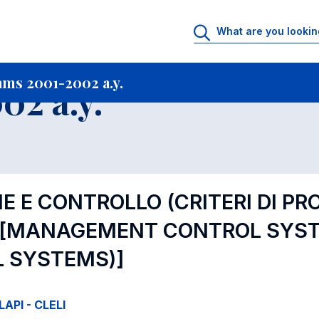
rtfolio archive
Courses offered in Academic Programs 2001-2002 a.y.
C
ms 2001-2002 a.y.
02 a.y.
 E CONTROLLO (CRITERI DI PR
[MANAGEMENT CONTROL SYST
 SYSTEMS)]
LAPI - CLELI