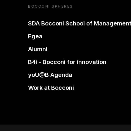
BOCCONI SPHERES
SDA Bocconi School of Managemen
Egea
Alumni
B4i - Bocconi for innovation
yoU@B Agenda
Work at Bocconi