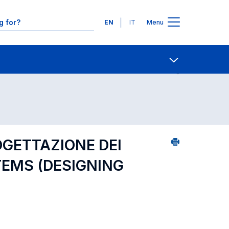
Languages
EN
IT
Menu
ourse search - numerical order
Contact Us
Open share
OGETTAZIONE DEI
EMS (DESIGNING