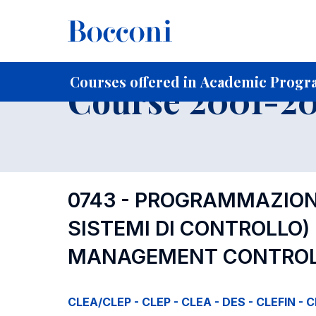
-
Home
For current Students
Course profiles
Course po
Courses offered in Academic Progra
Course 2001-20
0743 - PROGRAMMAZIONE
SISTEMI DI CONTROLLO)
MANAGEMENT CONTROL
CLEA/CLEP - CLEP - CLEA - DES - CLEFIN - C