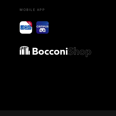
MOBILE APP
yoU@B
Campus VR
Bocconi shop