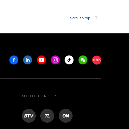
Scroll to top
Facebook
Linkedin
Youtube
Instagram
Tiktok
Weechat
Xiaohongshu/R
MEDIA CENTER
BTV
TL
ON