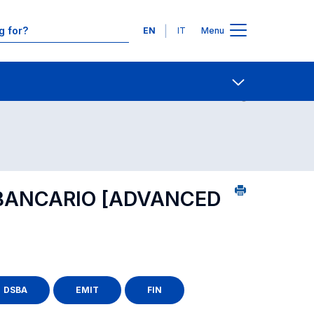
Languages
EN
IT
Menu
ourse search - numerical order
Contact Us
Open share
O BANCARIO
[ADVANCED
DSBA
EMIT
FIN