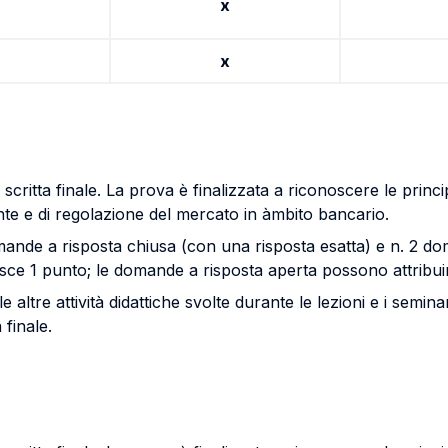
x
x
critta finale. La prova è finalizzata a riconoscere le principa
cliente e di regolazione del mercato in àmbito bancario.
domande a risposta chiusa (con una risposta esatta) e n. 2 d
isce 1 punto; le domande a risposta aperta possono attribu
e altre attività didattiche svolte durante le lezioni e i semin
 finale.