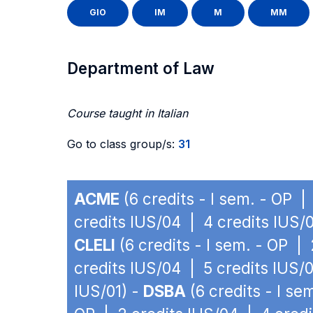
GIO
IM
M
MM
Department of Law
Course taught in Italian
Go to class group/s:
31
ACME
(6 credits - I sem. - OP |
credits IUS/04 | 4 credits IUS/0
CLELI
(6 credits - I sem. - OP |
credits IUS/04 | 5 credits IUS/0
IUS/01) -
DSBA
(6 credits - I se