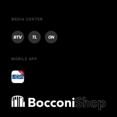
MEDIA CENTER
BTV
TL
ON
MOBILE APP
yoU@B
Bocconi shop