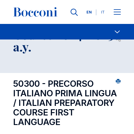
Languages
EN
IT
Contact Us
-
Course 2024-2025
Open s
a.y.
50300 - PRECORSO
ITALIANO PRIMA LINGUA
/ ITALIAN PREPARATORY
COURSE FIRST
LANGUAGE