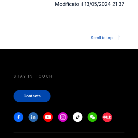
Modificato il 13/05/2024 21:37
Scroll to top
STAY IN TOUCH
Contacts
Stay in touch
Facebook
Linkedin
Youtube
Instagram
Tiktok
Weechat
Xiaohongshu/