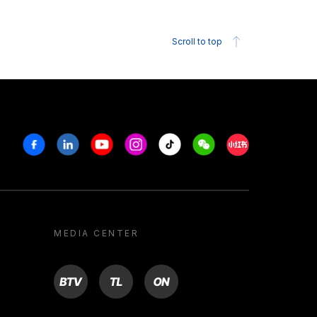
Scroll to top
Facebook
Linkedin
Youtube
Instagram
Tiktok
Weechat
Xiaohongshu/R
MEDIA CENTER
BTV
TL
ON