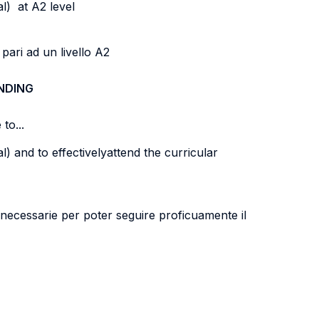
l) at A2 level
 pari ad un livello A2
NDING
to...
) and to effectivelyattend the curricular
i) necessarie per poter seguire proficuamente il