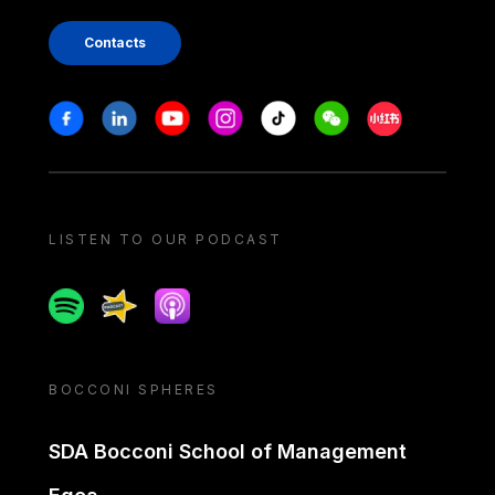
Contacts
Stay in touch
Facebook
Linkedin
Youtube
Instagram
Tiktok
Weechat
Xiaohongshu/
LISTEN TO OUR PODCAST
Spotify
Spreaker
Apple podcast
BOCCONI SPHERES
SDA Bocconi School of Management