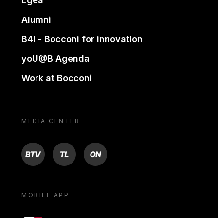
Egea
Alumni
B4i - Bocconi for innovation
yoU@B Agenda
Work at Bocconi
MEDIA CENTER
BTV
TL
ON
MOBILE APP