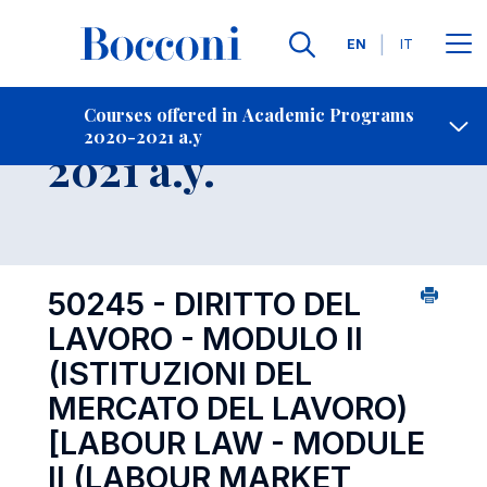
Languages
EN
IT
Contact Us
-
Course 2020-
Courses offered in Academic Programs
2020-2021 a.y
Open s
2021 a.y.
50245 - DIRITTO DEL
LAVORO - MODULO II
(ISTITUZIONI DEL
MERCATO DEL LAVORO)
[LABOUR LAW - MODULE
II (LABOUR MARKET