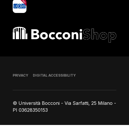
yoU@B
Bocconi shop
Footer
PRIVACY
DIGITAL ACCESSIBILITY
© Università Bocconi - Via Sarfatti, 25 Milano -
PI 03628350153