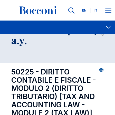
Languages
EN
IT
Contact Us
-
Course 2024-2025
Open s
a.y.
50225 - DIRITTO
CONTABILE E FISCALE -
MODULO 2 (DIRITTO
TRIBUTARIO)
[TAX AND
ACCOUNTING LAW -
MODULE 2 (TAX LAW)]