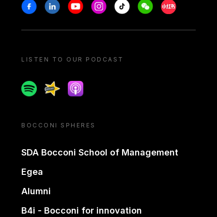
Stay in touch
Facebook
Linkedin
Youtube
Instagram
Tiktok
Weechat
Xiaohongshu/
LISTEN TO OUR PODCAST
Spotify
Spreaker
Apple podcast
BOCCONI SPHERES
SDA Bocconi School of Management
Egea
Alumni
B4i - Bocconi for innovation