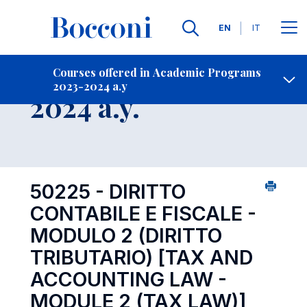
Languages
EN
IT
Contact Us
-
Course 2023-
Courses offered in Academic Programs
2023-2024 a.y
Open s
2024 a.y.
50225 - DIRITTO
CONTABILE E FISCALE -
MODULO 2 (DIRITTO
TRIBUTARIO)
[TAX AND
ACCOUNTING LAW -
MODULE 2 (TAX LAW)]