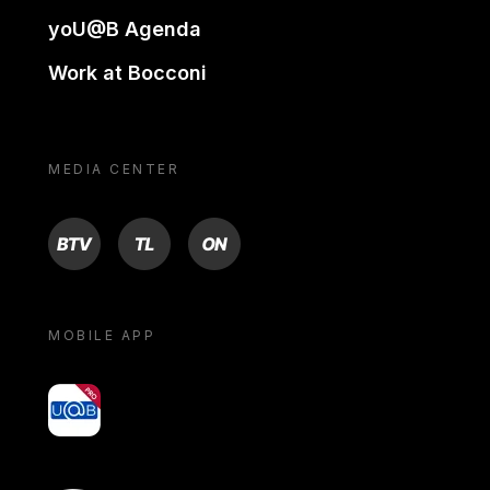
yoU@B Agenda
Work at Bocconi
MEDIA CENTER
BTV
TL
ON
MOBILE APP
yoU@B