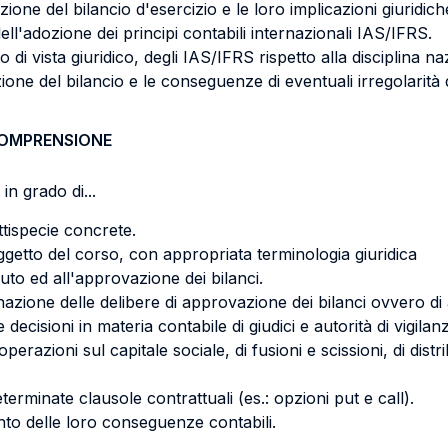
one del bilancio d'esercizio e le loro implicazioni giuridich
'adozione dei principi contabili internazionali IAS/IFRS.
o di vista giuridico, degli IAS/IFRS rispetto alla disciplina na
ne del bilancio e le conseguenze di eventuali irregolarità
COMPRENSIONE
in grado di...
ttispecie concrete.
getto del corso, con appropriata terminologia giuridica
uto ed all'approvazione dei bilanci.
zione delle delibere di approvazione dei bilanci ovvero di azi
ecisioni in materia contabile di giudici e autorità di vigilan
azioni sul capitale sociale, di fusioni e scissioni, di distrib
erminate clausole contrattuali (es.: opzioni put e call).
nto delle loro conseguenze contabili.