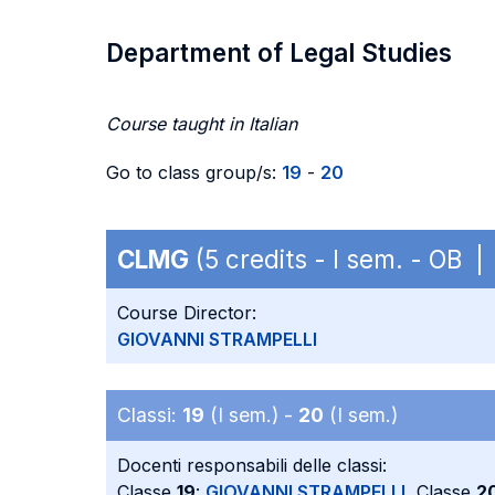
Department of Legal Studies
Course taught in Italian
Go to class group/s:
19
-
20
CLMG
(5 credits - I sem. - OB |
Course Director:
GIOVANNI STRAMPELLI
Classi:
19
(I sem.) -
20
(I sem.)
Docenti responsabili delle classi:
Classe
19
:
GIOVANNI STRAMPELLI
, Classe
2