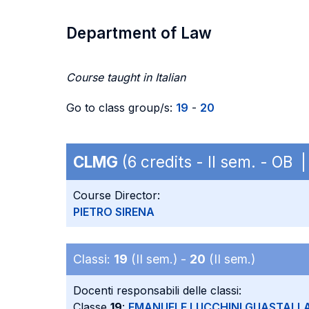
Department of Law
Course taught in Italian
Go to class group/s:
19
-
20
CLMG
(6 credits - II sem. - OB 
Course Director:
PIETRO SIRENA
Classi:
19
(II sem.) -
20
(II sem.)
Docenti responsabili delle classi:
Classe
19
:
EMANUELE LUCCHINI GUASTALL