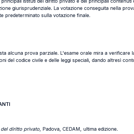
cipali istituti del diritto privato e dei principali contenuti d
azione giurisprudenziale. La votazione conseguita nella prov
 predeterminato sulla votazione finale.
a alcuna prova parziale. L'esame orale mira a verificare la c
ioni del codice civile e delle leggi speciali, dando altresì co
ANTI
el diritto privato
, Padova, CEDAM, ultima edizione.