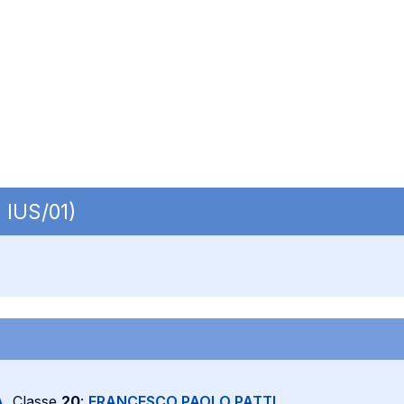
| IUS/01)
A
, Classe
20
:
FRANCESCO PAOLO PATTI