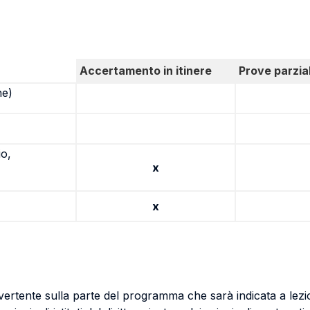
Accertamento in itinere
Prove parzial
ne)
io,
x
x
 vertente sulla parte del programma che sarà indicata a lez