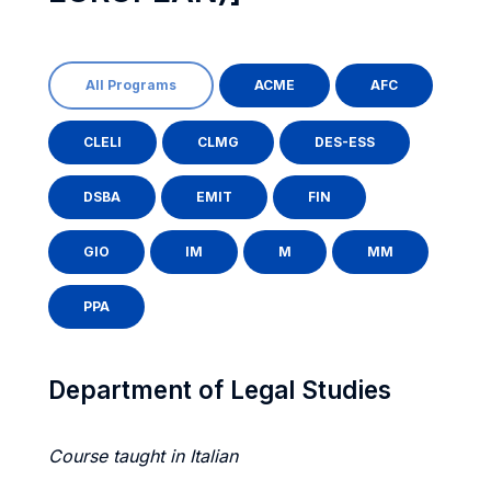
All Programs
ACME
AFC
CLELI
CLMG
DES-ESS
DSBA
EMIT
FIN
GIO
IM
M
MM
PPA
Department of Legal Studies
Course taught in Italian