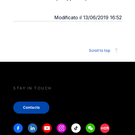
Modificato il 13/06/2019 16:52
Scroll to top
STAY IN TOUCH
Contacts
Stay in touch
Facebook
Linkedin
Youtube
Instagram
Tiktok
Weechat
Xiaohongshu/