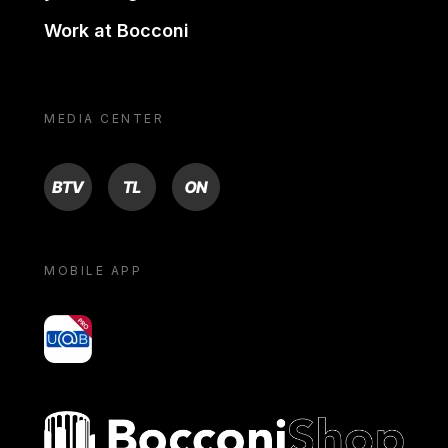
Work at Bocconi
MEDIA CENTER
BTV
TL
ON
MOBILE APP
yoU@B
Bocconi shop