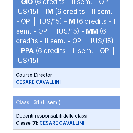
-
GIO
(6 credits - II sem. - OP |
IUS/15) -
IM
(6 credits - II sem.
- OP | IUS/15) -
M
(6 credits - II
sem. - OP | IUS/15) -
MM
(6
credits - II sem. - OP | IUS/15)
-
PPA
(6 credits - II sem. - OP |
IUS/15)
Course Director:
CESARE CAVALLINI
Classi:
31
(II sem.)
Docenti responsabili delle classi:
Classe
31
:
CESARE CAVALLINI