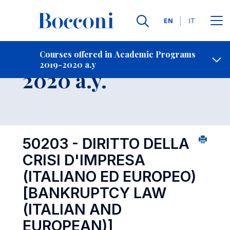
Languages
EN
IT
Contact Us
-
Course 2019-
Courses offered in Academic Programs
2019-2020 a.y
Open s
2020 a.y.
50203 - DIRITTO DELLA
CRISI D'IMPRESA
(ITALIANO ED EUROPEO)
[BANKRUPTCY LAW
(ITALIAN AND
EUROPEAN)]