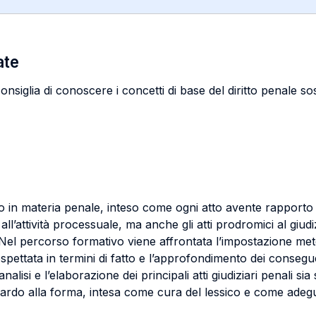
ate
nsiglia di conoscere i concetti di base del diritto penale sos
co in materia penale, inteso come ogni atto avente rapporto f
ti all’attività processuale, ma anche gli atti prodromici al giudiz
 Nel percorso formativo viene affrontata l’impostazione met
ospettata in termini di fatto e l’approfondimento dei consegue
alisi e l’elaborazione dei principali atti giudiziari penali sia
guardo alla forma, intesa come cura del lessico e come adegu