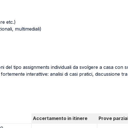
re etc.)
zionali, multimediali)
oni del tipo assignments individuali da svolgere a casa con su
ortemente interattive: analisi di casi pratici, discussione tr
Accertamento in itinere
Prove parzial
io,