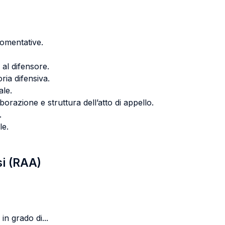
gomentative.
 al difensore.
ia difensiva.
ale.
orazione e struttura dell’atto di appello.
.
le.
si (RAA)
in grado di...