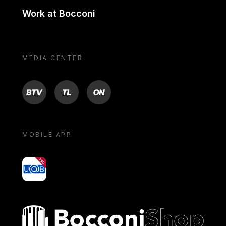
Work at Bocconi
MEDIA CENTER
BTV
TL
ON
MOBILE APP
yoU@B
Bocconi shop