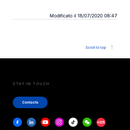
Modificato il 18/07/2020 08:47
Scroll to top
STAY IN TOUCH
Contacts
Stay in touch
Facebook
Linkedin
Youtube
Instagram
Tiktok
Weechat
Xiaohongshu/