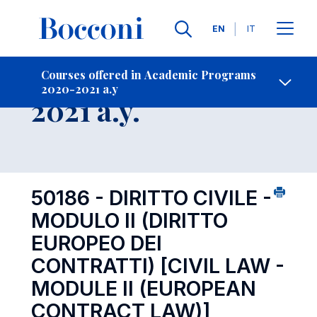
Languages
EN
IT
Contact Us
-
Course 2020-
Courses offered in Academic Programs
2020-2021 a.y
Open s
2021 a.y.
50186 - DIRITTO CIVILE -
MODULO II (DIRITTO
EUROPEO DEI
CONTRATTI)
[CIVIL LAW -
MODULE II (EUROPEAN
CONTRACT LAW)]