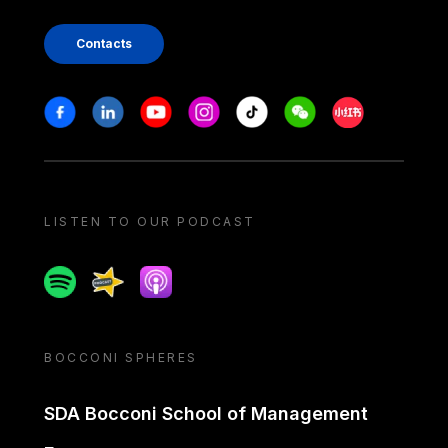
Contacts
Stay in touch
Facebook
Linkedin
Youtube
Instagram
Tiktok
Weechat
Xiaohongshu/
LISTEN TO OUR PODCAST
Spotify
Spreaker
Apple podcast
BOCCONI SPHERES
SDA Bocconi School of Management