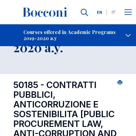
Languages
EN
IT
Contact Us
-
Course 2019-
Courses offered in Academic Programs
2019-2020 a.y
Open s
2020 a.y.
50185 - CONTRATTI
PUBBLICI,
ANTICORRUZIONE E
SOSTENIBILITA
[PUBLIC
PROCUREMENT LAW,
ANTI-CORRUPTION AND