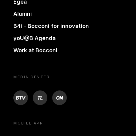
Egea
Alumni
B4i - Bocconi for innovation
yoU@B Agenda
Work at Bocconi
MEDIA CENTER
BTV
TL
ON
MOBILE APP