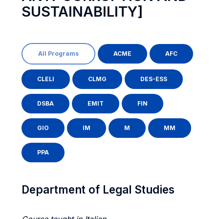
SUSTAINABILITY]
All Programs
ACME
AFC
CLELI
CLMG
DES-ESS
DSBA
EMIT
FIN
GIO
IM
M
MM
PPA
Department of Legal Studies