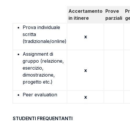
Accertamento
Prove
P
in itinere
parziali
g
Prova individuale
scritta
x
(tradizionale/online)
Assignment di
gruppo (relazione,
esercizio,
x
dimostrazione,
progetto etc.)
Peer evaluation
x
STUDENTI FREQUENTANTI