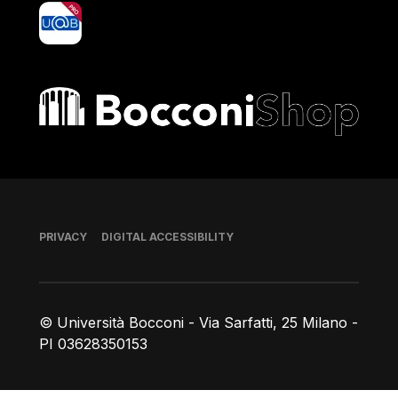
yoU@B
Bocconi shop
Footer
PRIVACY
DIGITAL ACCESSIBILITY
© Università Bocconi - Via Sarfatti, 25 Milano -
PI 03628350153