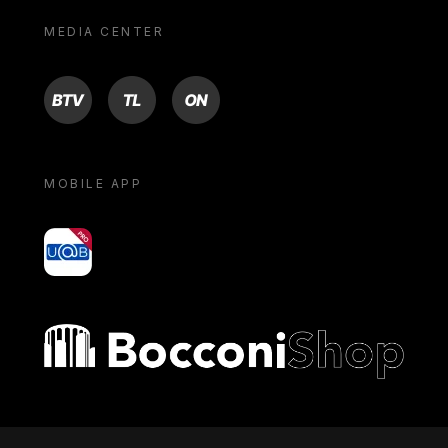
MEDIA CENTER
BTV
TL
ON
MOBILE APP
yoU@B
Bocconi shop