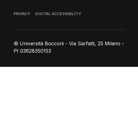
Footer
PRIVACY
DIGITAL ACCESSIBILITY
© Università Bocconi - Via Sarfatti, 25 Milano -
PI 03628350153