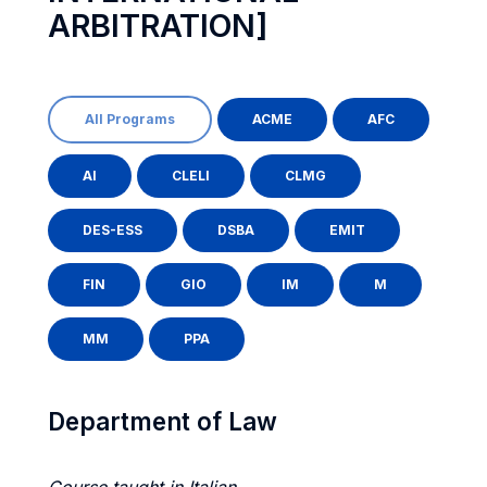
ARBITRATION]
All Programs
ACME
AFC
AI
CLELI
CLMG
DES-ESS
DSBA
EMIT
FIN
GIO
IM
M
MM
PPA
Department of Law