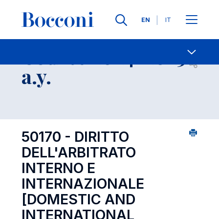
Languages
EN
IT
Contact Us
-
Course 2024-2025
Open s
a.y.
50170 - DIRITTO
DELL'ARBITRATO
INTERNO E
INTERNAZIONALE
[DOMESTIC AND
INTERNATIONAL