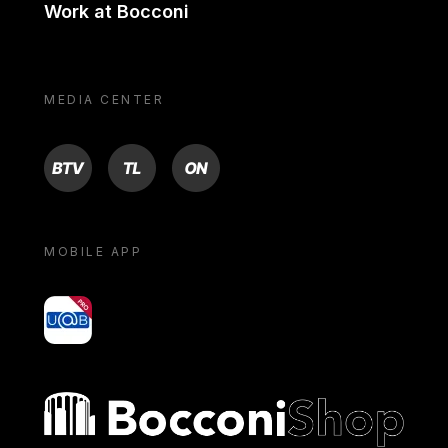
Work at Bocconi
MEDIA CENTER
BTV
TL
ON
MOBILE APP
yoU@B
Bocconi shop