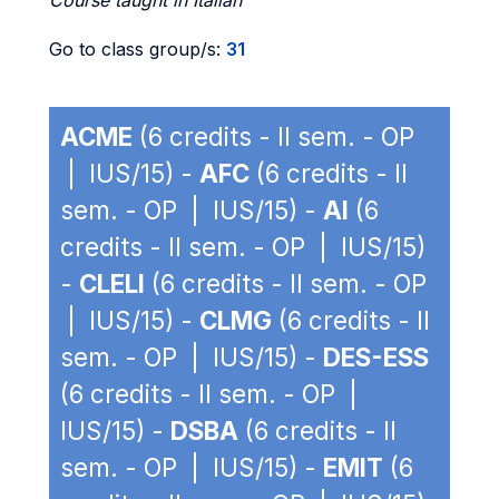
Course taught in Italian
Go to class group/s:
31
ACME
(6 credits - II sem. - OP
| IUS/15) -
AFC
(6 credits - II
sem. - OP | IUS/15) -
AI
(6
credits - II sem. - OP | IUS/15)
-
CLELI
(6 credits - II sem. - OP
| IUS/15) -
CLMG
(6 credits - II
sem. - OP | IUS/15) -
DES-ESS
(6 credits - II sem. - OP |
IUS/15) -
DSBA
(6 credits - II
sem. - OP | IUS/15) -
EMIT
(6