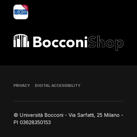
yoU@B
Bocconi shop
Footer
PRIVACY
DIGITAL ACCESSIBILITY
© Università Bocconi - Via Sarfatti, 25 Milano -
PI 03628350153