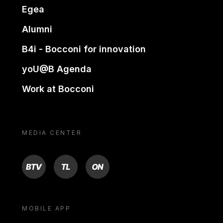
Egea
Alumni
B4i - Bocconi for innovation
yoU@B Agenda
Work at Bocconi
MEDIA CENTER
BTV
TL
ON
MOBILE APP