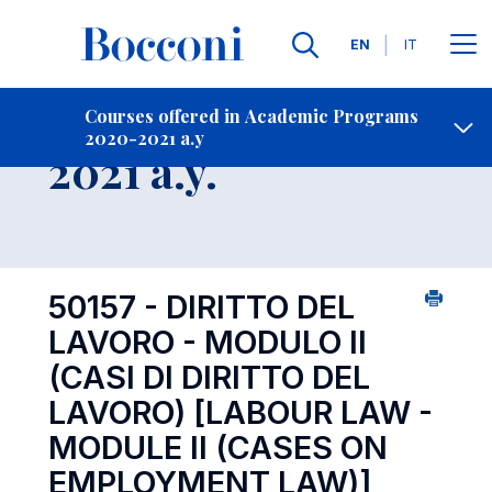
Languages
EN
IT
Contact Us
-
Course 2020-
Courses offered in Academic Programs
2020-2021 a.y
Open s
2021 a.y.
50157 - DIRITTO DEL
LAVORO - MODULO II
(CASI DI DIRITTO DEL
LAVORO)
[LABOUR LAW -
MODULE II (CASES ON
EMPLOYMENT LAW)]