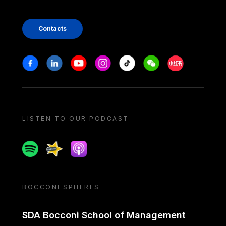
Contacts
Stay in touch
Facebook
Linkedin
Youtube
Instagram
Tiktok
Weechat
Xiaohongshu/
LISTEN TO OUR PODCAST
Spotify
Spreaker
Apple podcast
BOCCONI SPHERES
SDA Bocconi School of Management