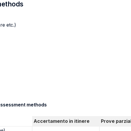
 methods
re etc.)
/ Assessment methods
Accertamento in itinere
Prove parzial
ne)