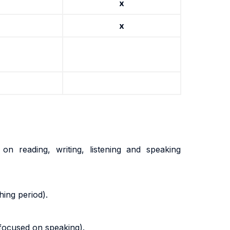
x
x
 reading, writing, listening and speaking
hing period).
t focused on speaking).