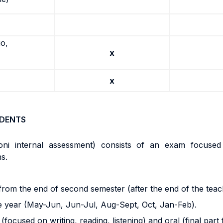
io,
x
x
UDENTS
i internal assessment) consists of an exam focused on
ns.
from the end of second semester (after the end of the teac
e year (May-Jun, Jun-Jul, Aug-Sept, Oct, Jan-Feb).
(focused on writing, reading, listening) and oral (final par