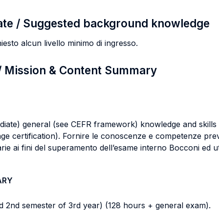
ate / Suggested background knowledge
esto alcun livello minimo di ingresso.
 / Mission & Content Summary
ediate) general (see CEFR framework) knowledge and skills
ge certification). Fornire le conoscenze e competenze previs
e ai fini del superamento dell’esame interno Bocconi ed util
ARY
nd 2nd semester of 3rd year) (128 hours + general exam).