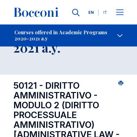
Languages
EN
IT
Contact Us
-
Course 2020-
Courses offered in Academic Programs
2020-2021 a.y
Open s
2021 a.y.
50121 - DIRITTO
AMMINISTRATIVO -
MODULO 2 (DIRITTO
PROCESSUALE
AMMINISTRATIVO)
[ADMINISTRATIVE LAW -