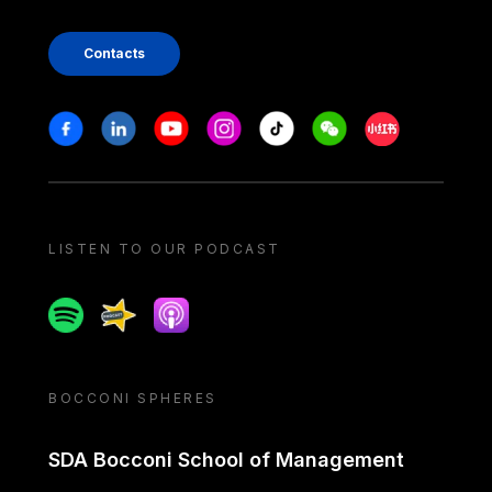
Contacts
Stay in touch
Facebook
Linkedin
Youtube
Instagram
Tiktok
Weechat
Xiaohongshu/
LISTEN TO OUR PODCAST
Spotify
Spreaker
Apple podcast
BOCCONI SPHERES
SDA Bocconi School of Management