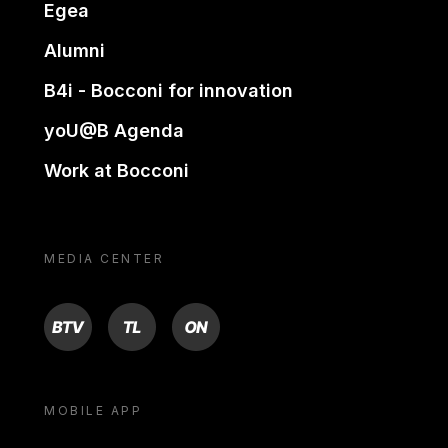
Egea
Alumni
B4i - Bocconi for innovation
yoU@B Agenda
Work at Bocconi
MEDIA CENTER
BTV
TL
ON
MOBILE APP