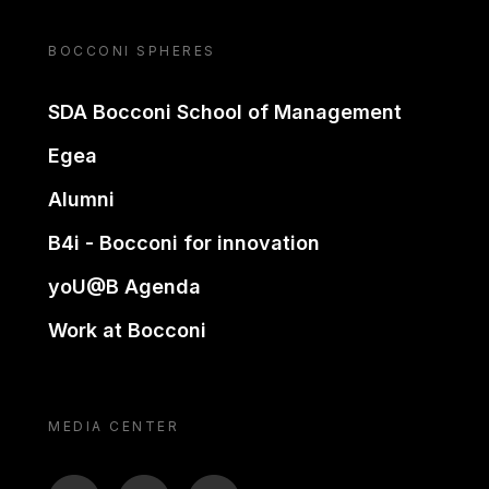
BOCCONI SPHERES
SDA Bocconi School of Management
Egea
Alumni
B4i - Bocconi for innovation
yoU@B Agenda
Work at Bocconi
MEDIA CENTER
BTV
TL
ON