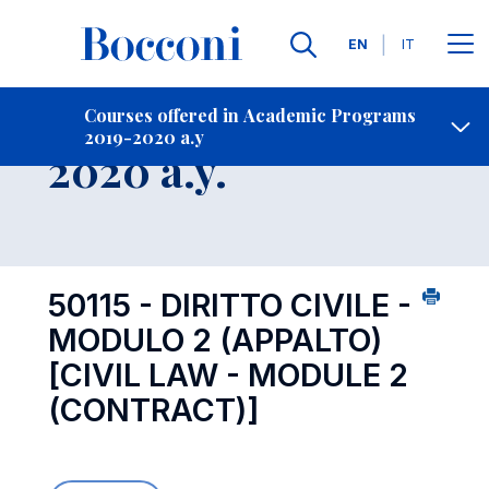
Languages
EN
IT
Contact Us
-
Course 2019-
Courses offered in Academic Programs
2019-2020 a.y
Open s
2020 a.y.
50115 - DIRITTO CIVILE -
MODULO 2 (APPALTO)
[CIVIL LAW - MODULE 2
(CONTRACT)]