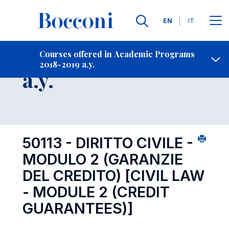
Languages
EN
IT
Contact Us
-
Course 2018-2019
Courses offered in Academic Programs
2018-2019 a.y.
Open s
a.y.
50113 - DIRITTO CIVILE -
MODULO 2 (GARANZIE
DEL CREDITO)
[CIVIL LAW
- MODULE 2 (CREDIT
GUARANTEES)]