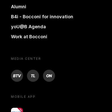
Alumni
B4i - Bocconi for innovation
yoU@B Agenda
Work at Bocconi
MEDIA CENTER
BTV
TL
ON
MOBILE APP
yoU@B