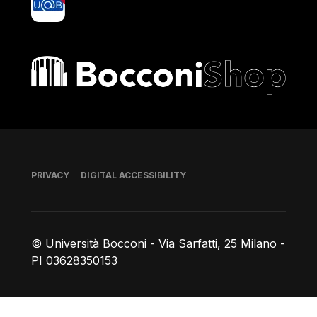
Bocconi shop
Footer
PRIVACY
DIGITAL ACCESSIBILITY
© Università Bocconi - Via Sarfatti, 25 Milano -
PI 03628350153