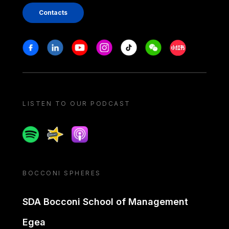
Contacts
Stay in touch
Facebook
Linkedin
Youtube
Instagram
Tiktok
Weechat
Xiaohongshu/
LISTEN TO OUR PODCAST
Spotify
Spreaker
Apple podcast
BOCCONI SPHERES
SDA Bocconi School of Management
Egea