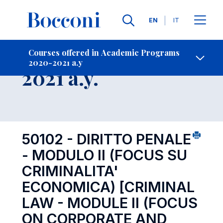
Languages
EN
IT
Contact Us
-
Course 2020-
Courses offered in Academic Programs
2020-2021 a.y
Open s
2021 a.y.
50102 - DIRITTO PENALE
- MODULO II (FOCUS SU
CRIMINALITA'
ECONOMICA)
[CRIMINAL
LAW - MODULE II (FOCUS
ON CORPORATE AND