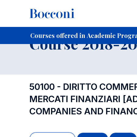
-
Home
For current Students
Course profiles
Course po
Courses offered in Academic Progra
Course 2018-201
50100 - DIRITTO COMME
MERCATI FINANZIARI
[A
COMPANIES AND FINAN