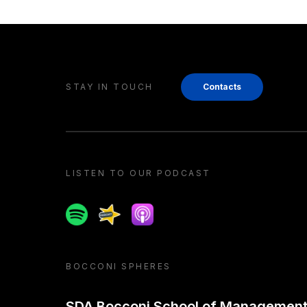
STAY IN TOUCH
Contacts
LISTEN TO OUR PODCAST
Spotify
Spreaker
Apple podcast
BOCCONI SPHERES
SDA Bocconi School of Managemen