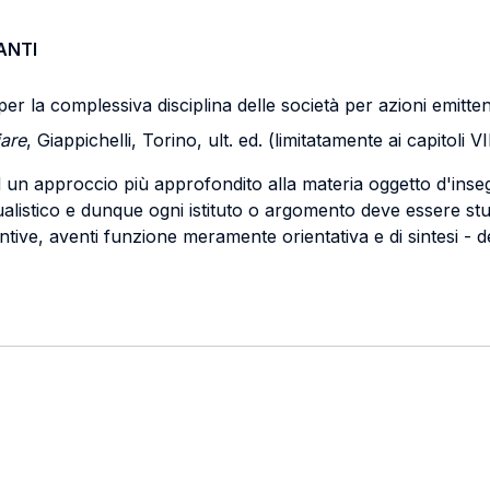
ANTI
 la complessiva disciplina delle società per azioni emittenti 
iare
, Giappichelli, Torino, ult. ed. (limitatamente ai capitoli VII
ad un approccio più approfondito alla materia oggetto d'inseg
ualistico e dunque ogni istituto o argomento deve essere stud
untive, aventi funzione meramente orientativa e di sintesi - de