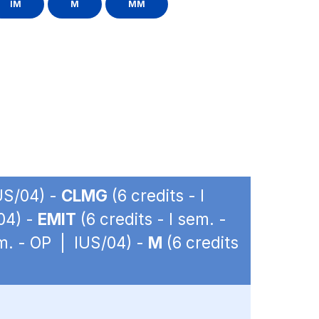
IM
M
MM
IUS/04) -
CLMG
(6 credits - I
/04) -
EMIT
(6 credits - I sem. -
em. - OP | IUS/04) -
M
(6 credits