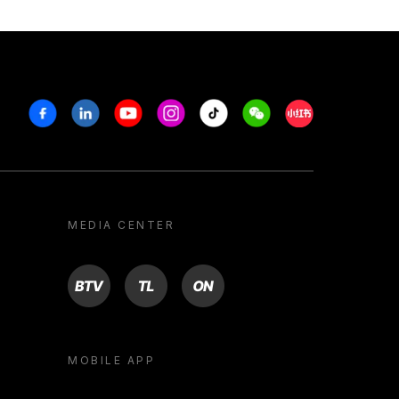
Facebook
Linkedin
Youtube
Instagram
Tiktok
Weechat
Xiaohongshu/R
MEDIA CENTER
BTV
TL
ON
MOBILE APP