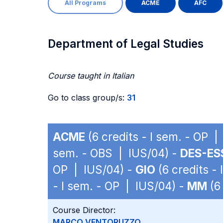
All Programs
ACME
AFC
Department of Legal Studies
Course taught in Italian
Go to class group/s:
31
ACME
(6 credits - I sem. - OP |
sem. - OBS | IUS/04) -
DES-ES
OP | IUS/04) -
GIO
(6 credits -
- I sem. - OP | IUS/04) -
MM
(6 
Course Director:
MARCO VENTORUZZO