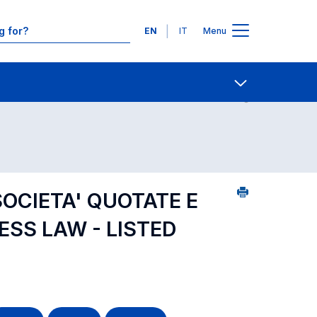
Languages
EN
IT
Menu
ourse search - alphabetical order
Contact Us
Open share
SOCIETA' QUOTATE E
SS LAW - LISTED