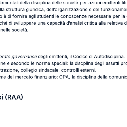
ondamentali della disciplina delle società per azioni emittenti t
della struttura giuridica, dell’organizzazione e del funzioname
tivo è di fornire agli studenti le conoscenze necessarie per l
nché di sviluppare una capacità d’analisi critica alla relativa 
nelle società.
orate governance
degli emittenti, il Codice di Autodisciplina.
une e secondo le norme speciali: la discplina degli assetti prop
razione, collegio sindacale, controlli esterni.
rme del mercato finanziario: OPA, la disciplina della comunica
si (RAA)