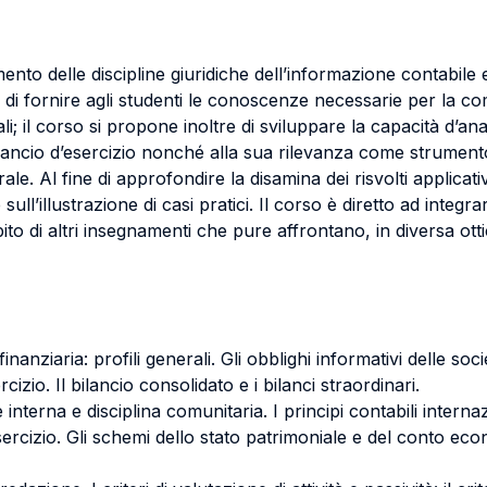
mento delle discipline giuridiche dell’informazione contabile 
vo di fornire agli studenti le conoscenze necessarie per la c
ali; il corso si propone inoltre di sviluppare la capacità d’ana
bilancio d’esercizio nonché alla sua rilevanza come strumento
ale. Al fine di approfondire la disamina dei risvolti applicat
ull’illustrazione di casi pratici. Il corso è diretto ad integra
o di altri insegnamenti che pure affrontano, in diversa ottica
inanziaria: profili generali. Gli obblighi informativi delle soc
izio. Il bilancio consolidato e i bilanci straordinari.
e interna e disciplina comunitaria. I principi contabili internaz
esercizio. Gli schemi dello stato patrimoniale e del conto eco