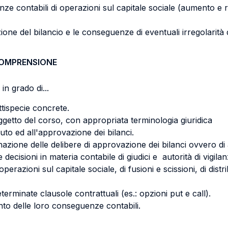
contabili di operazioni sul capitale sociale (aumento e riduzi
ne del bilancio e le conseguenze di eventuali irregolarità
COMPRENSIONE
in grado di...
ttispecie concrete.
getto del corso, con appropriata terminologia giuridica
uto ed all'approvazione dei bilanci.
zione delle delibere di approvazione dei bilanci ovvero di azi
ecisioni in materia contabile di giudici e autorità di vigilan
azioni sul capitale sociale, di fusioni e scissioni, di distrib
erminate clausole contrattuali (es.: opzioni put e call).
nto delle loro conseguenze contabili.