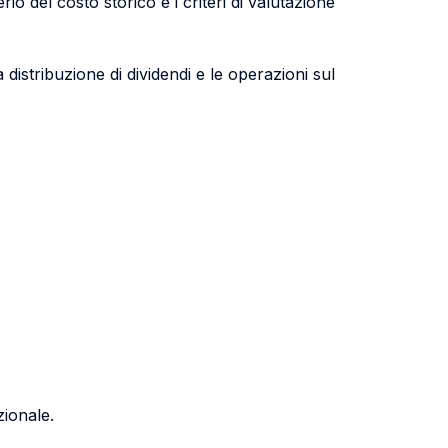
terio del costo storico e i criteri di valutazione
 distribuzione di dividendi e le operazioni sul
zionale.