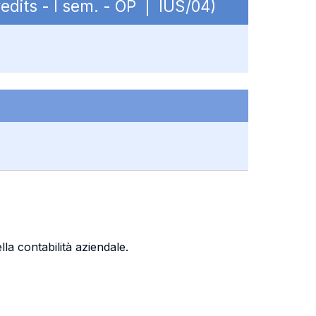
edits - I sem. - OP | IUS/04)
lla contabilità aziendale.