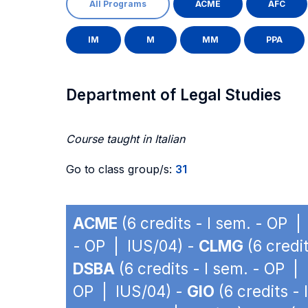
All Programs
ACME
AFC
IM
M
MM
PPA
Department of Legal Studies
Course taught in Italian
Go to class group/s:
31
ACME
(6 credits - I sem. - OP |
- OP | IUS/04) -
CLMG
(6 credi
DSBA
(6 credits - I sem. - OP |
OP | IUS/04) -
GIO
(6 credits -