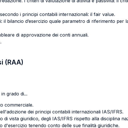
edazione. I criteri di valutazione di attività e passività: il cri
à secondo i principi contabili internazionali: il fair value.
 il bilancio d’esercizio quale parametro di riferimento per la
sembleare di approvazione dei conti annuali.
.
si (RAA)
in grado di...
tto commerciale.
'adozione dei principi contabili internazionali IAS/IFRS.
o di vista giuridico, degli IAS/IFRS rispetto alla disciplina na
io d'esercizio tenendo conto delle sue finalità giuridiche.