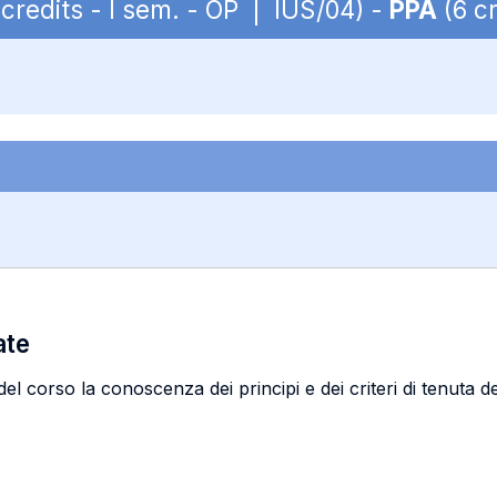
credits - I sem. - OP | IUS/04) -
PPA
(6 cr
ate
l corso la conoscenza dei principi e dei criteri di tenuta de