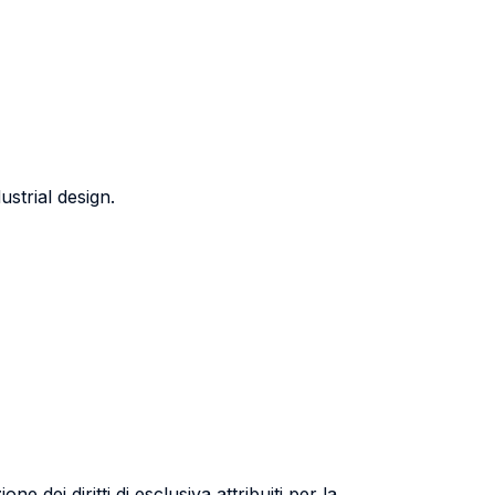
dustrial design.
e dei diritti di esclusiva attribuiti per la