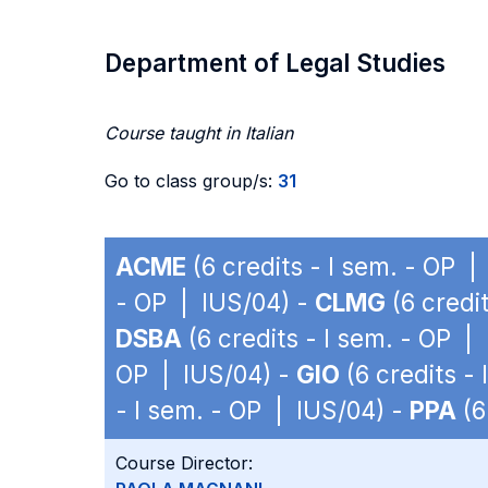
Department of Legal Studies
Course taught in Italian
Go to class group/s:
31
ACME
(6 credits - I sem. - OP |
- OP | IUS/04) -
CLMG
(6 credi
DSBA
(6 credits - I sem. - OP |
OP | IUS/04) -
GIO
(6 credits -
- I sem. - OP | IUS/04) -
PPA
(6
Course Director: