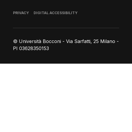
Footer
PRIVACY
DIGITAL ACCESSIBILITY
© Università Bocconi - Via Sarfatti, 25 Milano -
PI 03628350153