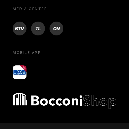
MEDIA CENTER
BTV
TL
ON
MOBILE APP
yoU@B
Bocconi shop