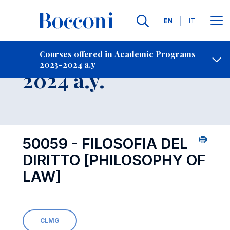
Languages
EN
IT
Contact Us
-
Course 2023-
Courses offered in Academic Programs
2023-2024 a.y
Open s
2024 a.y.
50059 - FILOSOFIA DEL
DIRITTO
[PHILOSOPHY OF
LAW]
CLMG