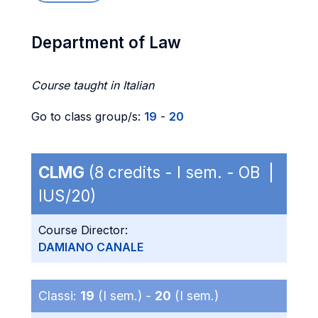
Department of Law
Course taught in Italian
Go to class group/s:
19
-
20
CLMG
(8 credits - I sem. - OB |
IUS/20)
Course Director:
DAMIANO CANALE
Classi:
19
(I sem.) -
20
(I sem.)