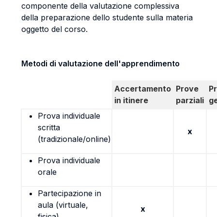
componente della valutazione complessiva
della preparazione dello studente sulla materia
oggetto del corso.
Metodi di valutazione dell'apprendimento
Accertamento
Prove
P
in itinere
parziali
g
Prova individuale
scritta
x
(tradizionale/online)
Prova individuale
orale
Partecipazione in
aula (virtuale,
x
fisica)