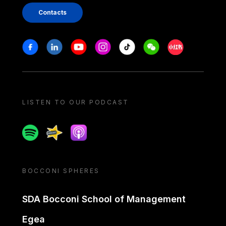
Contacts
Stay in touch
Facebook
Linkedin
Youtube
Instagram
Tiktok
Weechat
Xiaohongshu/
LISTEN TO OUR PODCAST
Spotify
Spreaker
Apple podcast
BOCCONI SPHERES
SDA Bocconi School of Management
Egea