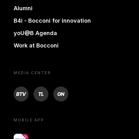
Alumni
B4i - Bocconi for innovation
yoU@B Agenda
Work at Bocconi
MEDIA CENTER
BTV
TL
ON
MOBILE APP
yoU@B