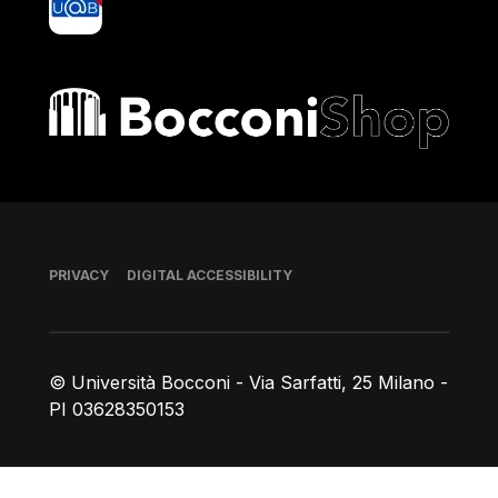
Bocconi shop
Footer
PRIVACY
DIGITAL ACCESSIBILITY
© Università Bocconi - Via Sarfatti, 25 Milano -
PI 03628350153