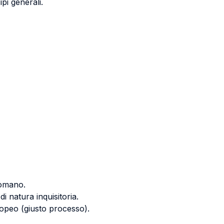
pi generali.
romano.
di natura inquisitoria.
ropeo (giusto processo).