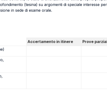
fondimento (tesina) su argomenti di speciale interesse per l
ione in sede di esame orale.
Accertamento in itinere
Prove parzial
ne)
io,
o,