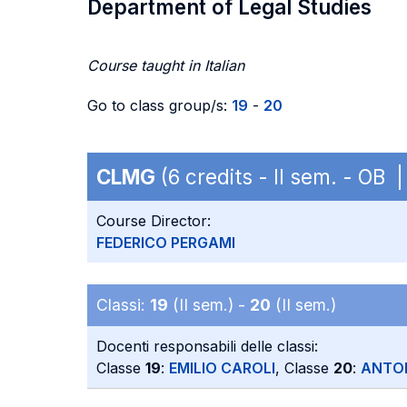
Department of Legal Studies
Course taught in Italian
Go to class group/s:
19
-
20
CLMG
(6 credits - II sem. - OB 
Course Director:
FEDERICO PERGAMI
Classi:
19
(II sem.) -
20
(II sem.)
Docenti responsabili delle classi:
Classe
19
:
EMILIO CAROLI
, Classe
20
:
ANTON