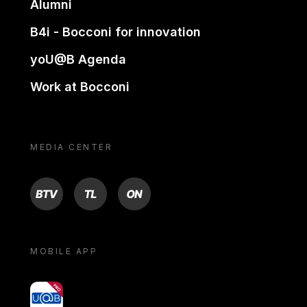
Alumni
B4i - Bocconi for innovation
yoU@B Agenda
Work at Bocconi
MEDIA CENTER
BTV
TL
ON
MOBILE APP
yoU@B