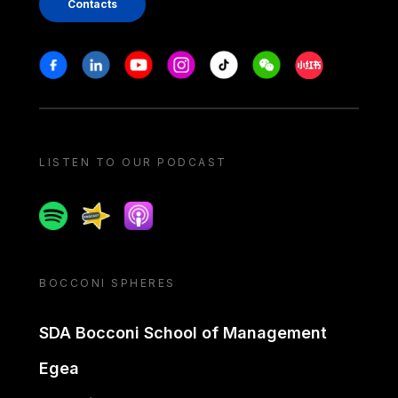
Contacts
Stay in touch
Facebook
Linkedin
Youtube
Instagram
Tiktok
Weechat
Xiaohongshu/
LISTEN TO OUR PODCAST
Spotify
Spreaker
Apple podcast
BOCCONI SPHERES
SDA Bocconi School of Management
Egea