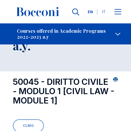
Languages
EN
IT
Contact Us
-
Course 2022-2023
Courses offered in Academic Programs
2022-2023 a.y
Open s
a.y.
50045 - DIRITTO CIVILE
- MODULO 1
[CIVIL LAW -
MODULE 1]
CLMG