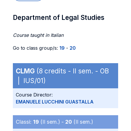
Department of Legal Studies
Course taught in Italian
Go to class group/s:
19
-
20
CLMG
(8 credits - II sem. - OB
| IUS/01)
Course Director:
EMANUELE LUCCHINI GUASTALLA
Classi:
19
(II sem.) -
20
(II sem.)