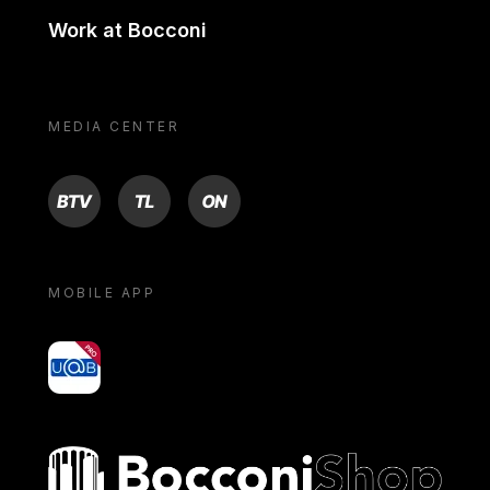
Work at Bocconi
MEDIA CENTER
BTV
TL
ON
MOBILE APP
yoU@B
Bocconi shop