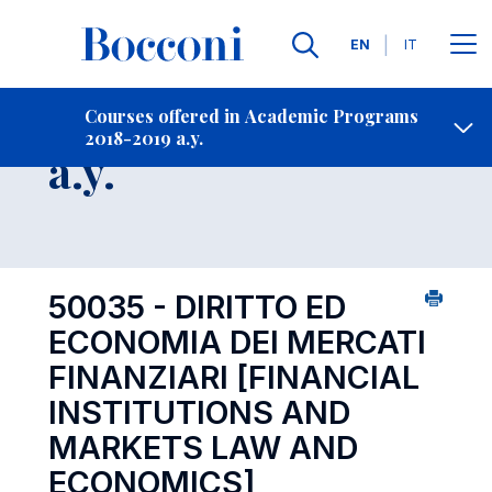
Languages
EN
IT
Contact Us
-
Course 2018-2019
Courses offered in Academic Programs
2018-2019 a.y.
Open s
a.y.
50035 - DIRITTO ED
ECONOMIA DEI MERCATI
FINANZIARI
[FINANCIAL
INSTITUTIONS AND
MARKETS LAW AND
ECONOMICS]