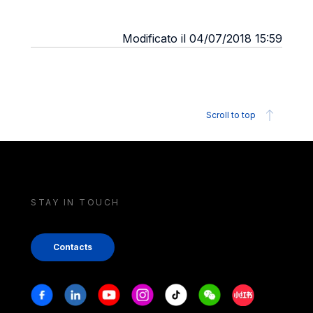
Modificato il 04/07/2018 15:59
Scroll to top
STAY IN TOUCH
Contacts
Stay in touch
Facebook
Linkedin
Youtube
Instagram
Tiktok
Weechat
Xiaohongshu/