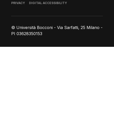
Footer
PRIVACY
DIGITAL ACCESSIBILITY
© Università Bocconi - Via Sarfatti, 25 Milano -
PI 03628350153