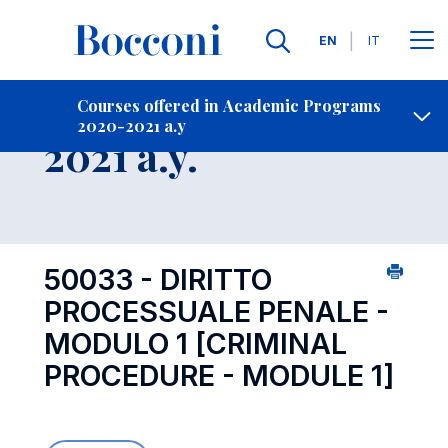
Languages
EN
IT
Contact Us
-
Course 2020-
Courses offered in Academic Programs
2020-2021 a.y
Open s
2021 a.y.
50033 - DIRITTO
PROCESSUALE PENALE -
MODULO 1
[CRIMINAL
PROCEDURE - MODULE 1]