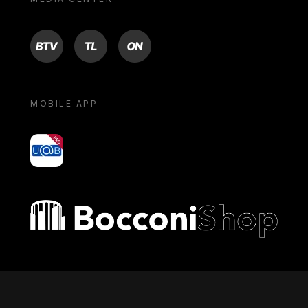
BTV
TL
ON
MOBILE APP
yoU@B
Bocconi shop